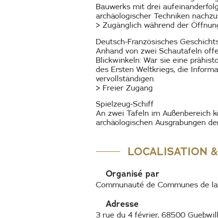
Bauwerks mit drei aufeinanderfol
archäologischer Techniken nachzuv
> Zugänglich während der Öffnung
Deutsch-Französisches Geschich
Anhand von zwei Schautafeln offe
Blickwinkeln: War sie eine prähist
des Ersten Weltkriegs, die Infor
vervollständigen.
> Freier Zugang
Spielzeug-Schiff
An zwei Tafeln im Außenbereich k
archäologischen Ausgrabungen der
LOCALISATION 
Organisé par
Communauté de Communes de la 
Adresse
3 rue du 4 février, 68500 Guebwil