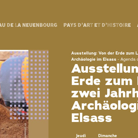
AU DE LA NEUENBOURG
PAYS D’ART ET D’HISTOIRE
Ausstellung: Von der Erde zum L
Archäologie im Elsass
-
Agenda d
Ausstellun
Erde zum 
zwei Jahr
Archäolog
Elsass
Jeudi
Dimanche