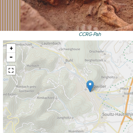
CCRG-Pah
+
−