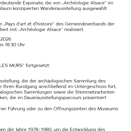
deutende Exponate, die von „Archéologie Alsace“ im
iläum konzipierten Wanderausstellung ausgewählt
 „Pays d’art et d’histoire“ des Gemeindeverbands der
it mit „Archéologie Alsace“ realisiert.
 2026
is 18:30 Uhr
LES MURS“ fortgesetzt:
usstellung, die der archäologischen Sammlung des
 Ihren Rundgang anschließend im Untergeschoss fort,
ralogischen Sammlungen sowie die Steinmetzarbeiten
en, die im Dauerausstellungsparcours präsentiert
ner Führung oder zu den Öffnungszeiten des Museums
gen der Jahre 1978–1980, um die Entwicklung des