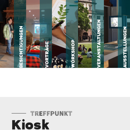
VERANSTALTUNGEN
BESICHTIGUNGEN
AUSSTELLUNGEN
WORKSHOP
VORTRÄGE
Treffpunkt
Kiosk