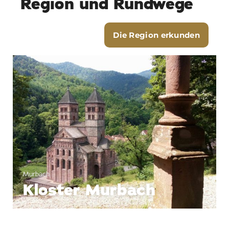
Region und Rundwege
Die Region erkunden
Guebwiller
Ehemaliges
Dominikanerkloster