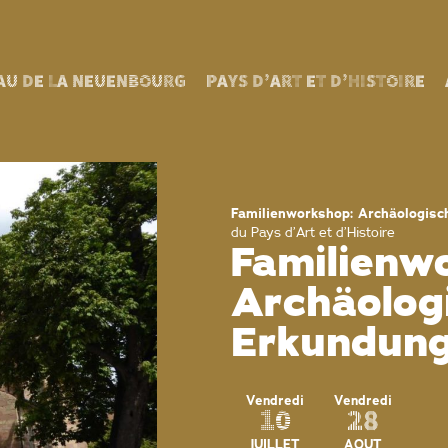
AU DE LA NEUENBOURG
PAYS D’ART ET D’HISTOIRE
Familienworkshop: Archäologisc
du Pays d’Art et d’Histoire
Familienw
Archäolog
Erkundung
Vendredi
Vendredi
10
28
JUILLET
AOUT