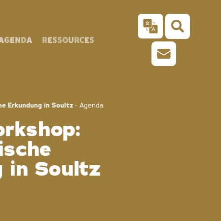
AGENDA
RESSOURCES
he Erkundung in Soultz
-
Agenda
orkshop:
ische
 in Soultz