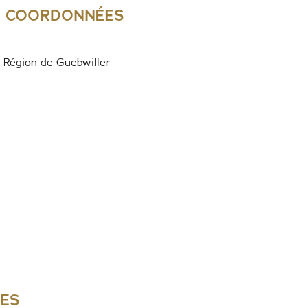
& COORDONNÉES
Région de Guebwiller
RES