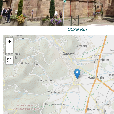
CCRG-Pah
+
−