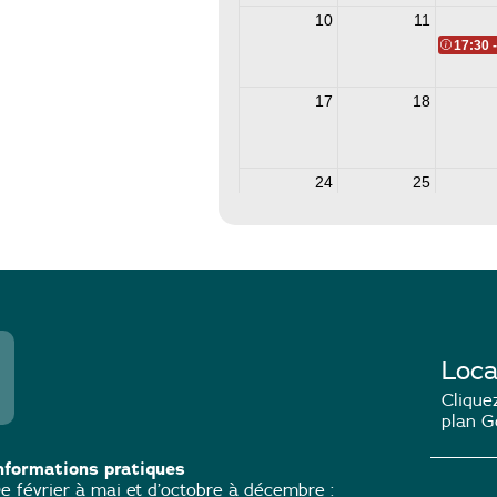
Loca
Cliquez
plan G
nformations pratiques
e février à mai et d’octobre à décembre :