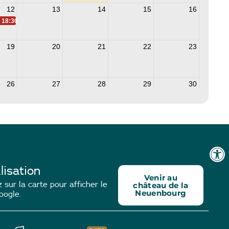
lisation
Venir au
 sur la carte pour afficher le
château de la
Neuenbourg
oogle.