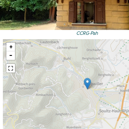
CCRG-Pah
+
−