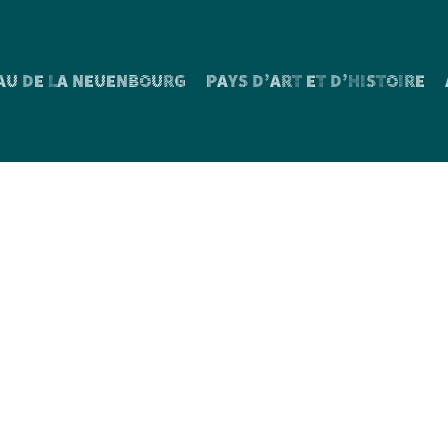
AU DE LA NEUENBOURG
PAYS D’ART ET D’HISTOIRE
uin