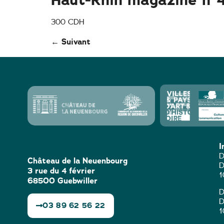
300 CDH
←
Suivant
I
D
Château de la Neuenbourg
D
3 rue du 4 février
1
68500 Guebwiller
D
D
03 89 62 56 22
1