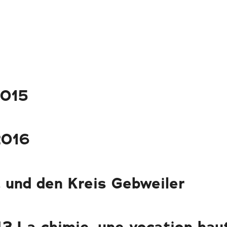
2015
2016
t und den Kreis Gebweiler
3 La chimie, une vocation haut