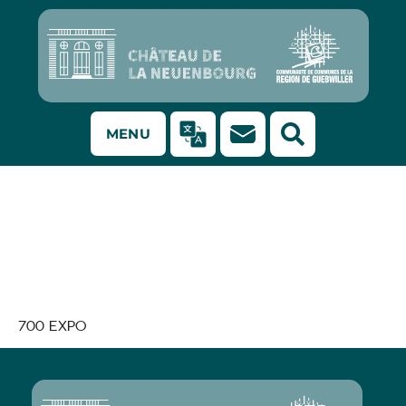
MENU
Art de Haute-
Alsace n°91 : 40
ans, ça se fête !
700 EXPO