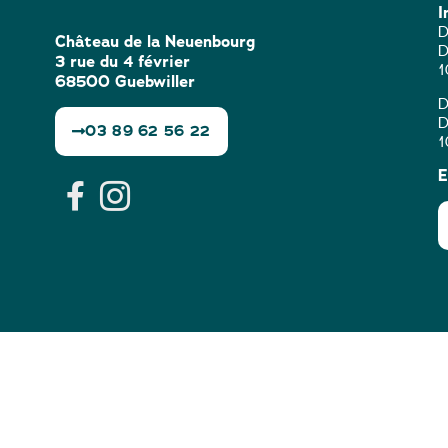
I
D
Château de la Neuenbourg
D
3 rue du 4 février
1
68500 Guebwiller
D
D
03 89 62 56 22
1
E