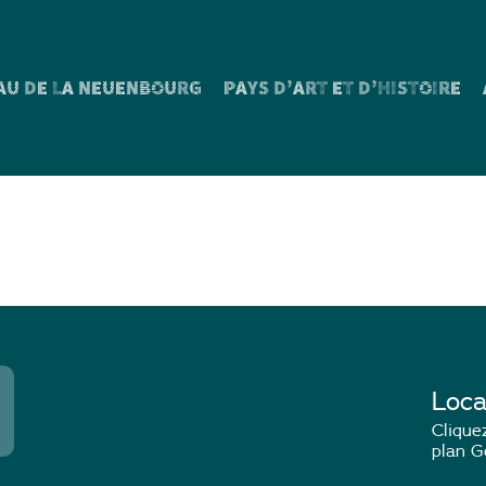
AU DE LA NEUENBOURG
PAYS D’ART ET D’HISTOIRE
s : Famille de robe do
pée par la Révolution
Loca
Cliquez
plan G