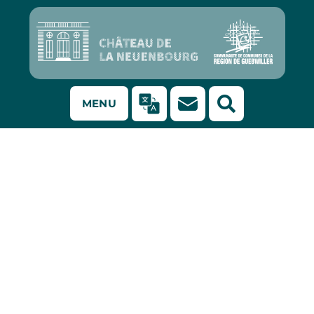
MENU
La feuille du
patrimoine
n°spécial :
demande d’un
moratoire pour les