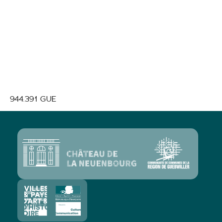
anciennes
chaufferies des
« Filés du
Florival »
944.391 GUE