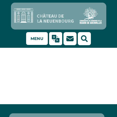
MENU
La lettre de
l’OCIM n°197 : 30
ans de Fête de la
science