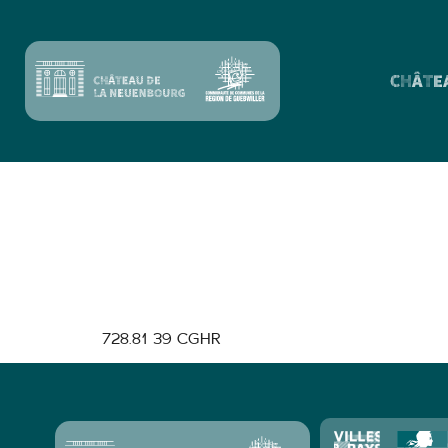
CHÂTE
Projet de mise e
châteaux médiév
lieux des sites 
728.81 39 CGHR