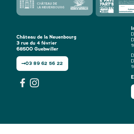
I
D
Château de la Neuenbourg
D
3 rue du 4 février
1
68500 Guebwiller
D
D
03 89 62 56 22
1
E