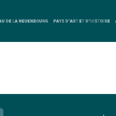
AU DE LA NEUENBOURG
PAYS D’ART ET D’HISTOIRE
n place d’un réseau de
aux dans le Départem
2013