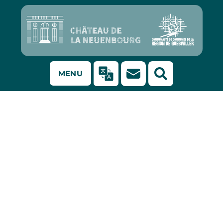
MENU
Rapport de
diagnostic
préventif :
Issenheim, Haut-
Rhin – Rue de la