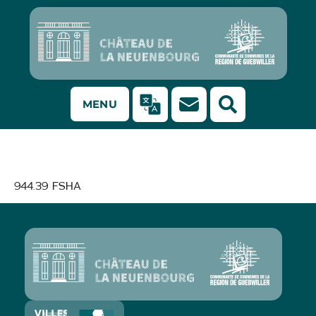
MENU
Revue d’Alsace
944.39 FSHA