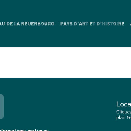
AU DE LA NEUENBOURG
PAYS D’ART ET D’HISTOIRE
deblätt n°50
Loca
Cliquez
plan G
nformations pratiques