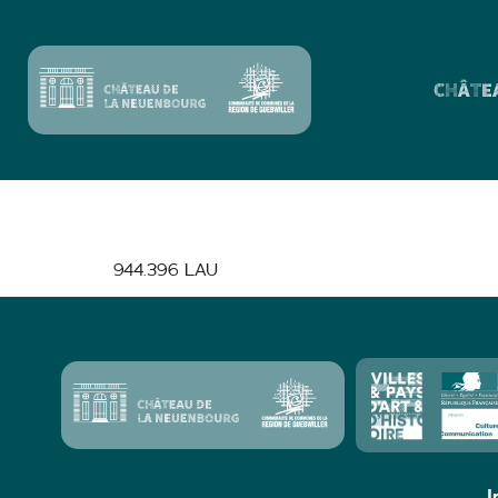
CHÂTE
S’Blättla – S’lin
944.396 LAU
I