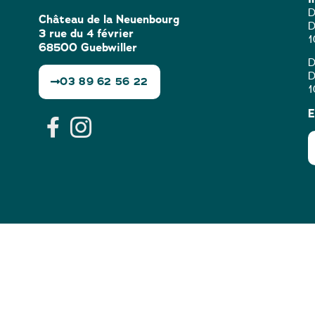
D
Château de la Neuenbourg
D
3 rue du 4 février
1
68500 Guebwiller
D
D
03 89 62 56 22
1
E