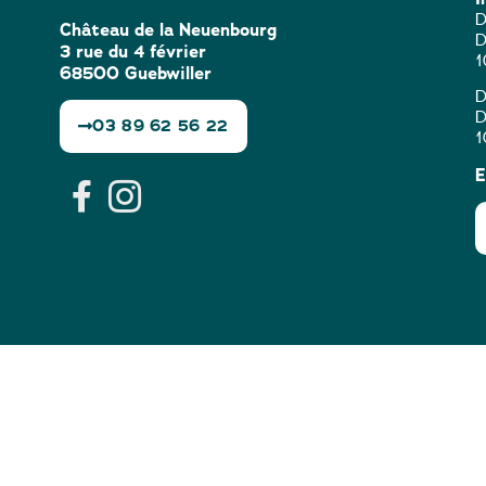
D
Château de la Neuenbourg
D
3 rue du 4 février
1
68500 Guebwiller
D
D
03 89 62 56 22
1
E