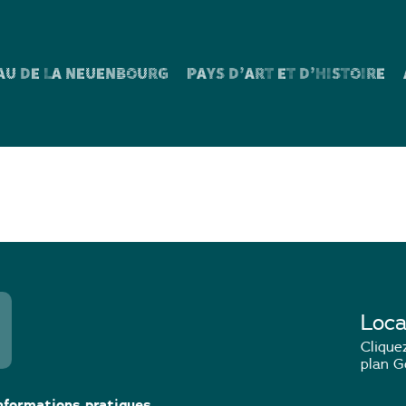
AU DE LA NEUENBOURG
PAYS D’ART ET D’HISTOIRE
deblätt n°52
Loca
Cliquez
plan G
nformations pratiques