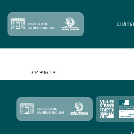
CHÂTE
S’Blättla – S’lin
944.396 LAU
I