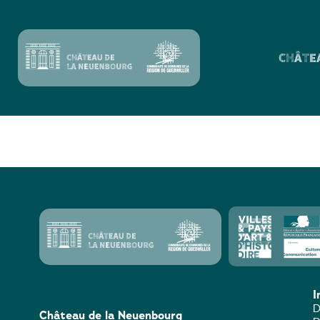
CHÂTE
S’Blättla – S’lin
I
D
Château de la Neuenbourg