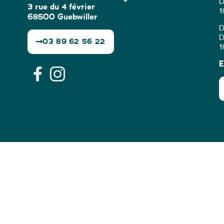
D
3 rue du 4 février
1
68500 Guebwiller
D
D
03 89 62 56 22
1
E