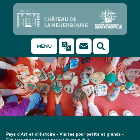
MENU
Atelier pour les familles "Neuenbourg on the rocks" au
château de la Neuenbourg, Guebwiller
Pays d’Art et d’Histoire
Visites pour petits et grands
-
-