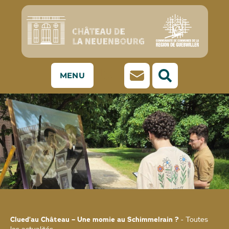
MENU
Clued’au Château – Une momie au Schimmelrain ?
-
Toutes