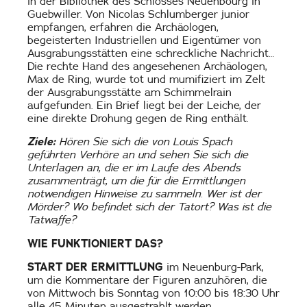
in der Bibliothek des Schlosses Neuenbourg in
Guebwiller. Von Nicolas Schlumberger junior
empfangen, erfahren die Archäologen,
begeisterten Industriellen und Eigentümer von
Ausgrabungsstätten eine schreckliche Nachricht…
Die rechte Hand des angesehenen Archäologen,
Max de Ring, wurde tot und mumifiziert im Zelt
der Ausgrabungsstätte am Schimmelrain
aufgefunden. Ein Brief liegt bei der Leiche, der
eine direkte Drohung gegen de Ring enthält.
Ziele:
Hören Sie sich die von Louis Spach
geführten Verhöre an und sehen Sie sich die
Unterlagen an, die er im Laufe des Abends
zusammenträgt, um die für die Ermittlungen
notwendigen Hinweise zu sammeln. Wer ist der
Mörder? Wo befindet sich der Tatort? Was ist die
Tatwaffe?
WIE FUNKTIONIERT DAS?
START DER ERMITTLUNG
im Neuenburg-Park,
um die Kommentare der Figuren anzuhören, die
von Mittwoch bis Sonntag von 10:00 bis 18:30 Uhr
alle 45 Minuten ausgestrahlt werden.