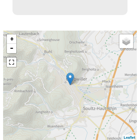
+
−
Leaflet