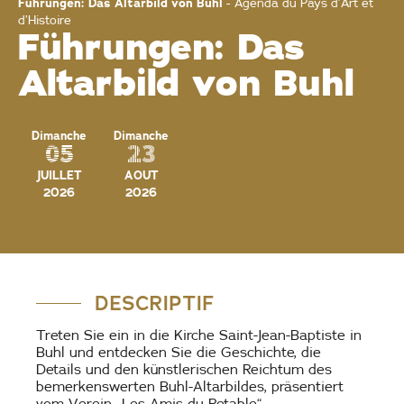
Führungen: Das Altarbild von Buhl
-
Agenda du Pays d’Art et
d’Histoire
Führungen: Das
Altarbild von Buhl
Dimanche
Dimanche
05
23
JUILLET
AOUT
2026
2026
DESCRIPTIF
Treten Sie ein in die Kirche Saint-Jean-Baptiste in
Buhl und entdecken Sie die Geschichte, die
Details und den künstlerischen Reichtum des
bemerkenswerten Buhl-Altarbildes, präsentiert
vom Verein „Les Amis du Retable“.