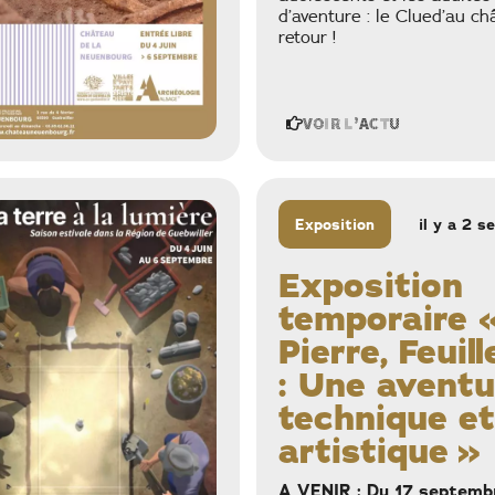
d’aventure : le Clued’au ch
retour !
Voir l'actu
Exposition
il y a 2 s
Exposition
temporaire 
Pierre, Feuill
: Une aventu
technique et
artistique »
A VENIR :
Du 17 septemb