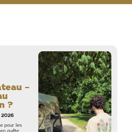
âteau –
au
n ?
e 2026
e pour les
 en quête