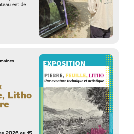
âteau est de
emaines
«
e, Litho
re
re 2026 au 15