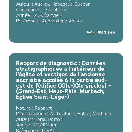
Auteur :
Audrey
,
Habasque-Sudour
Communes :
Issenheim
Année :
2023
(
Janvier
)
Référence :
Archéologie Alsace
944.393 ISS
Rapport de diagnostic : Données
stratigraphiques à l’intérieur de
l’église et vestiges de l’ancienne
sacristie accolée à la partie sud-
est de l’édifice (XIIe-XXe siècles) –
(Grand-Est, Haut-Rhin, Murbach,
Église Saint-Léger)
Nature :
Rapport
Dénomination :
Archéologie
,
Église
,
Murbach
Auteur :
Boris
,
Dottori
Année :
2021
(
Mars
)
Référence :
INRAP