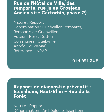
Rue de l’Hôtel de Ville, des
remparts, rue Jules Grosjean.
Ancien site Cartorhin, phase 2)
Nature :
Rapport
Dénomination :
Guebwiller
,
Remparts
,
Remparts de Guebwiller
Auteur :
Boris
,
Dottori
Communes :
Guebwiller
Année :
2021
(
Mai
)
Référence :
INRAP
944.391 GUE
Rapport de diagnostic préventif :
Issenheim, Haut-Rhin – Rue de la
Forêt
Nature :
Rapport
Dénomination :
Archéologie
,
Issenheim