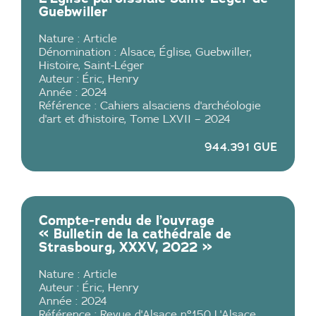
Guebwiller
Nature :
Article
Dénomination :
Alsace
,
Église
,
Guebwiller
,
Histoire
,
Saint-Léger
Auteur :
Éric
,
Henry
Année :
2024
Référence :
Cahiers alsaciens d'archéologie
d'art et d'histoire
,
Tome LXVII – 2024
944.391 GUE
Compte-rendu de l’ouvrage
« Bulletin de la cathédrale de
Strasbourg, XXXV, 2022 »
Nature :
Article
Auteur :
Éric
,
Henry
Année :
2024
Référence :
Revue d'Alsace n°150 L'Alsace
,