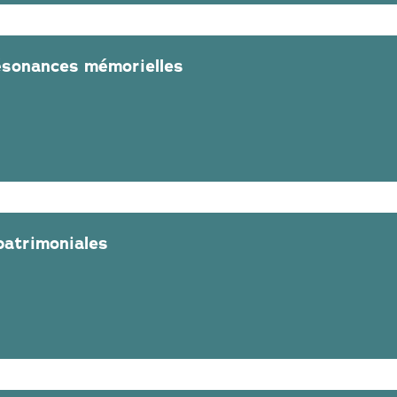
résonances mémorielles
 patrimoniales