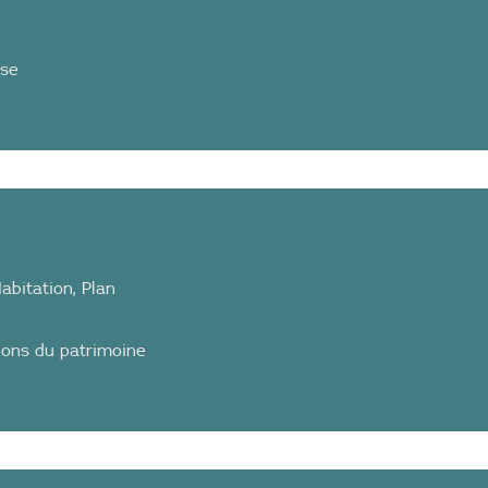
sse
abitation
,
Plan
ions du patrimoine