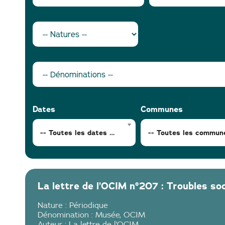
Dates
Communes
-- Toutes les dates --
-- Toutes les commun
La lettre de l’OCIM n°207 : Troubles so
Nature :
Périodique
Dénomination :
Musée
,
OCIM
Auteur :
La lettre de l'OCIM