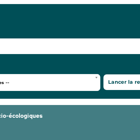
es --
cio-écologiques