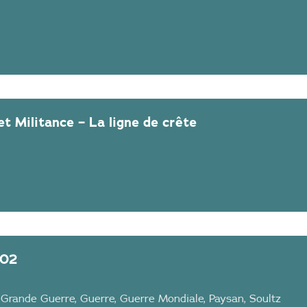
t Militance – La ligne de crête
102
,
Grande Guerre
,
Guerre
,
Guerre Mondiale
,
Paysan
,
Soultz