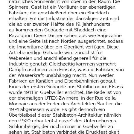
natürliches Sonnenlicht von oben in den Raum. Die
Spinnerei Gast ist ein Vorläufer der ebenerdigen
Fabriken, die anschließend eher ein Sheddach
erhalten. Für die Industrie der damaligen Zeit sind
die ab der zweiten Hälfte des 19. Jahrhunderts
aufkommenden Gebäude mit Sheddach eine
Revolution. Diese Dächer sehen aus wie Sägezähne
und eine Seite ist nach Norden ausgerichtet, sodass
die Innenräume über ein Oberlicht verfügen. Diese
Art ebenerdige Gebäude wird zunächst für
Webereien und anschließend generell für die
Industrie genutzt. Gleichzeitig kommen vermehrt
Dampfmaschinen zum Einsatz, was die Fabriken von
der Wasserkraft unabhängig macht. Nun werden
Fabriken an Kanälen und Eisenbahnlinien gebaut.
Eines der ersten Gebäude aus Stahlbeton im Elsass
wurde 1911 in Guebwiller errichtet. Die Rede ist von
der ehemaligen UTEX-Zwirnerei in der Rue de la
Monnaie aus der Feder des Architekten Sautier, die
1974 abgerissen wurde. Es gibt dennoch ein
Überbleibsel dieser Stahlbeton-Architektur, nämlich
den (1920 erbauten) „Louvre“ des Unternehmens
Schlumberger, der noch immer in Guebwiller zu
sehen ist. Stahlbeton verbindet die Druckfestigkeit