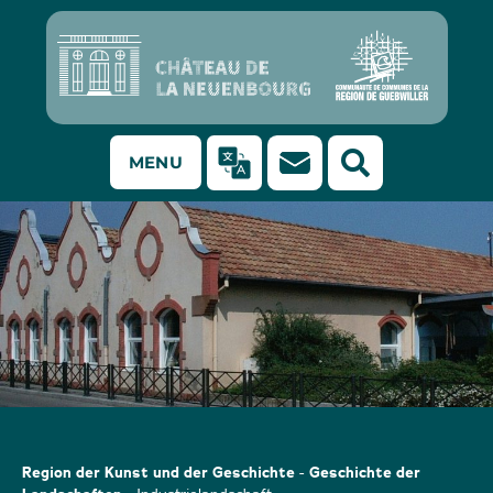
MENU
Manufacture Alsacienne de Broches, Soultz
Region der Kunst und der Geschichte
Geschichte der
-