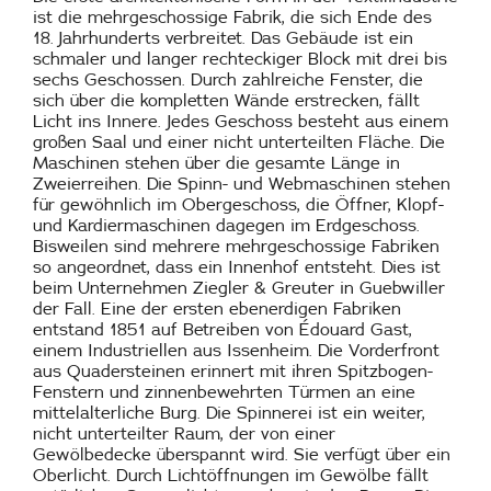
ist die mehrgeschossige Fabrik, die sich Ende des
18. Jahrhunderts verbreitet. Das Gebäude ist ein
schmaler und langer rechteckiger Block mit drei bis
sechs Geschossen. Durch zahlreiche Fenster, die
sich über die kompletten Wände erstrecken, fällt
Licht ins Innere. Jedes Geschoss besteht aus einem
großen Saal und einer nicht unterteilten Fläche. Die
Maschinen stehen über die gesamte Länge in
Zweierreihen. Die Spinn- und Webmaschinen stehen
für gewöhnlich im Obergeschoss, die Öffner, Klopf-
und Kardiermaschinen dagegen im Erdgeschoss.
Bisweilen sind mehrere mehrgeschossige Fabriken
so angeordnet, dass ein Innenhof entsteht. Dies ist
beim Unternehmen Ziegler & Greuter in Guebwiller
der Fall. Eine der ersten ebenerdigen Fabriken
entstand 1851 auf Betreiben von Édouard Gast,
einem Industriellen aus Issenheim. Die Vorderfront
aus Quadersteinen erinnert mit ihren Spitzbogen-
Fenstern und zinnenbewehrten Türmen an eine
mittelalterliche Burg. Die Spinnerei ist ein weiter,
nicht unterteilter Raum, der von einer
Gewölbedecke überspannt wird. Sie verfügt über ein
Oberlicht. Durch Lichtöffnungen im Gewölbe fällt